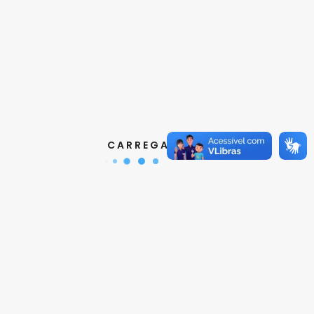
Siga a ABNT nas redes sociais
Faça download do nosso aplicativo
C A R R E G A N D O ...
© 2026 -
ABNT
- Associação Brasileira de Normas Técnicas
Todos os direitos reservados