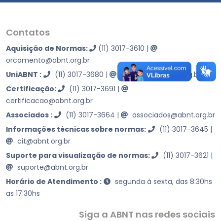
Contatos
Aquisição de Normas:
(11) 3017-3610
|
orcamento@abnt.org.br
UniABNT :
(11) 3017-3680
|
educacao@abnt.org.br
Certificação:
(11) 3017-3691
|
certificacao@abnt.org.br
Associados :
(11) 3017-3664
|
associados@abnt.org.br
Informações técnicas sobre normas:
(11) 3017-3645
|
cit@abnt.org.br
Suporte para visualização de normas:
(11) 3017-3621
|
suporte@abnt.org.br
Horário de Atendimento :
segunda à sexta, das 8:30hs
as 17:30hs
Siga a ABNT nas redes sociais