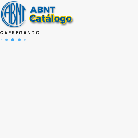
Política de Privacidade
A+
A-
Contraste
C A R R E G A N D O ...
Meu Cadastro
Meus 
Fale Conosco