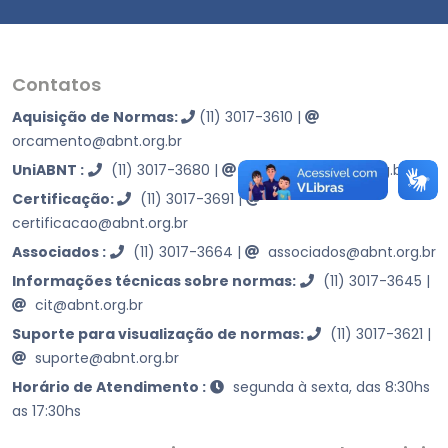
Contatos
Aquisição de Normas:
(11) 3017-3610
|
orcamento@abnt.org.br
UniABNT :
(11) 3017-3680
|
educacao@abnt.org.br
Certificação:
(11) 3017-3691
|
certificacao@abnt.org.br
Associados :
(11) 3017-3664
|
associados@abnt.org.br
Informações técnicas sobre normas:
(11) 3017-3645
|
cit@abnt.org.br
Suporte para visualização de normas:
(11) 3017-3621
|
suporte@abnt.org.br
Horário de Atendimento :
segunda à sexta, das 8:30hs
as 17:30hs