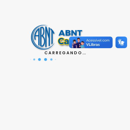
Contatos
Aquisição de Normas:
(11) 3017-3610
|
orcamento@abnt.org.br
UniABNT :
(11) 3017-3680
|
educacao@abnt.org.br
Certificação:
(11) 3017-3691
|
C A R R E G A N D O ...
certificacao@abnt.org.br
Associados :
(11) 3017-3664
|
associados@abnt.org.br
Informações técnicas sobre normas:
(11) 3017-3645
|
cit@abnt.org.br
Suporte para visualização de normas:
(11) 3017-3621
|
suporte@abnt.org.br
Horário de Atendimento :
segunda à sexta, das 8:30hs
as 17:30hs
Siga a ABNT nas redes sociais