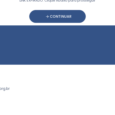
LINK EXPIRADO. Clique Abaixo para prosseguir
CONTINUAR
rg.br