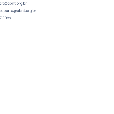
cit@abnt.org.br
suporte@abnt.org.br
17:30hs