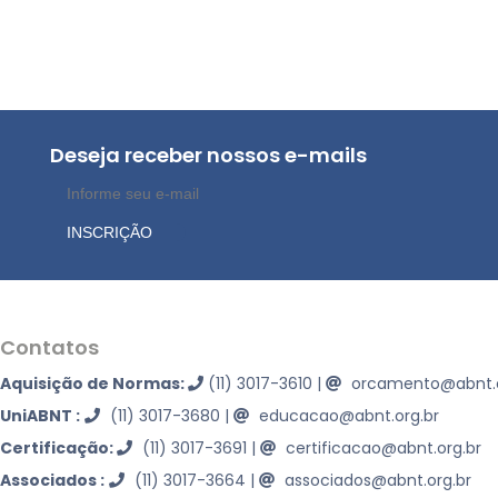
Deseja receber nossos e-mails
INSCRIÇÃO
Contatos
Aquisição de Normas:
(11) 3017-3610
|
orcamento@abnt.o
UniABNT :
(11) 3017-3680
|
educacao@abnt.org.br
Certificação:
(11) 3017-3691
|
certificacao@abnt.org.br
Associados :
(11) 3017-3664
|
associados@abnt.org.br