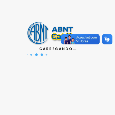
Contatos
Aquisição de Normas:
(11) 3017-3610
|
orcamento@abnt.org.br
UniABNT :
(11) 3017-3680
|
educacao@abnt.org.br
Certificação:
(11) 3017-3691
|
certificacao@abnt.org.br
C A R R E G A N D O ...
Associados :
(11) 3017-3664
|
associados@abnt.org.br
Informações técnicas sobre normas:
(11) 3017-3645
|
cit@abnt.org.br
Suporte para visualização de normas:
(11) 3017-3621
|
suporte@abnt.org.br
Horário de Atendimento :
segunda à sexta, das 8:30hs
as 17:30hs
Siga a ABNT nas redes sociais