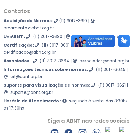
Contatos
Aquisição de Normas:
(11) 3017-3610
|
orcamento@abnt.org.br
UniABNT :
(11) 3017-3680
|
educacao@abnt.org.br
Certificação:
(11) 3017-3691
|
certificacao@abnt.org.br
Associados :
(11) 3017-3664
|
associados@abnt.org.br
Informações técnicas sobre normas:
(11) 3017-3645
|
cit@abnt.org.br
Suporte para visualização de normas:
(11) 3017-3621
|
suporte@abnt.org.br
Horário de Atendimento :
segunda à sexta, das 8:30hs
as 17:30hs
Siga a ABNT nas redes sociais