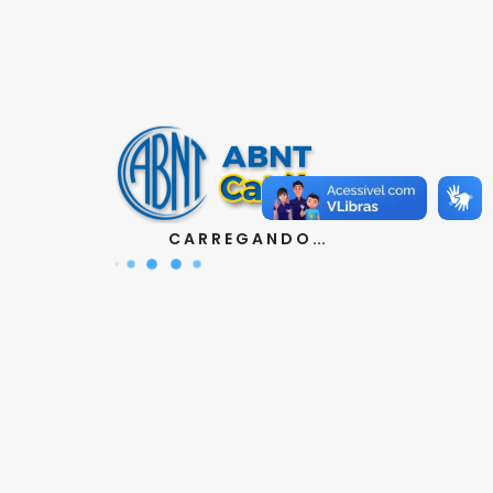
Contatos
Aquisição de Normas:
(11) 3017-3644 | 3610
|
orcamento@abnt.org.br
UniABNT :
(11) 3017-3680
|
educacao@abnt.org.br
Certificação:
(11) 3017-3691
|
C A R R E G A N D O ...
certificacao@abnt.org.br
Associados :
(11) 3017-3664
|
associados@abnt.org.br
Informações técnicas sobre normas:
(11) 3017-3645
|
cit@abnt.org.br
Suporte para visualização de normas:
(11) 3017-3621
|
suporte@abnt.org.br
Horário de Atendimento :
segunda à sexta, das 8:30hs
as 17:30hs