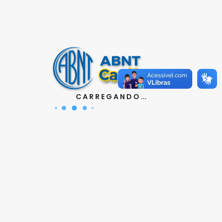
Contatos
Aquisição de Normas:
(11) 3017-3610
|
orcamento@abnt.org.br
UniABNT :
(11) 3017-3680
|
educacao@abnt.org.br
Certificação:
(11) 3017-3691
|
certificacao@abnt.org.br
C A R R E G A N D O ...
Associados :
(11) 3017-3664
|
associados@abnt.org.br
Informações técnicas sobre normas:
(11) 3017-3645
|
cit@abnt.org.br
Suporte para visualização de normas:
(11) 3017-3621
|
suporte@abnt.org.br
Horário de Atendimento :
segunda à sexta, das 8:30hs as
17:30hs
Siga a ABNT nas redes sociais