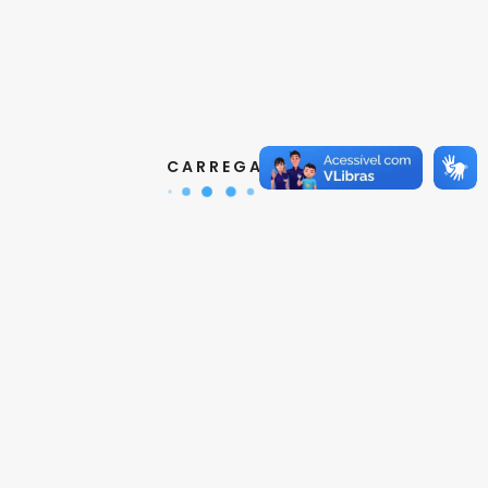
Contatos
Aquisição de Normas:
(11) 3017-3610
|
orcamento@abnt.org.br
UniABNT :
(11) 3017-3680
|
educacao@abnt.org.br
C A R R E G A N D O ...
Certificação:
(11) 3017-3691
|
certificacao@abnt.org.br
Associados :
(11) 3017-3664
|
associados@abnt.org.br
Informações técnicas sobre normas:
(11) 3017-3645
|
cit@abnt.org.br
Suporte para visualização de normas:
(11) 3017-3621
|
suporte@abnt.org.br
Horário de Atendimento :
segunda à sexta, das 8:30hs
as 17:30hs
Siga a ABNT nas redes sociais