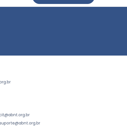
rg.br
cit@abnt.org.br
suporte@abnt.org.br