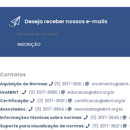
Deseja receber nossos e-mails
INSCRIÇÃO
Contatos
Aquisição de Normas:
(11) 3017-3610
|
orcamento@abnt.o
UniABNT :
(11) 3017-3680
|
educacao@abnt.org.br
Certificação:
(11) 3017-3691
|
certificacao@abnt.org.br
Associados :
(11) 3017-3664
|
associados@abnt.org.br
Informações técnicas sobre normas:
(11) 3017-3645
|
Suporte para visualização de normas:
(11) 3017-3621
|