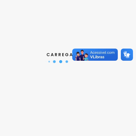
Contatos
Aquisição de Normas:
(11) 3017-3610
|
orcamento@abnt.org.br
UniABNT :
(11) 3017-3680
|
educacao@abnt.org.br
C A R R E G A N D O ...
Certificação:
(11) 3017-3691
|
certificacao@abnt.org.br
Associados :
(11) 3017-3664
|
associados@abnt.org.br
Informações técnicas sobre normas:
(11) 3017-3645
|
cit@abnt.org.br
Suporte para visualização de normas:
(11) 3017-3621
|
suporte@abnt.org.br
Horário de Atendimento :
segunda à sexta, das 8:30hs
as 17:30hs