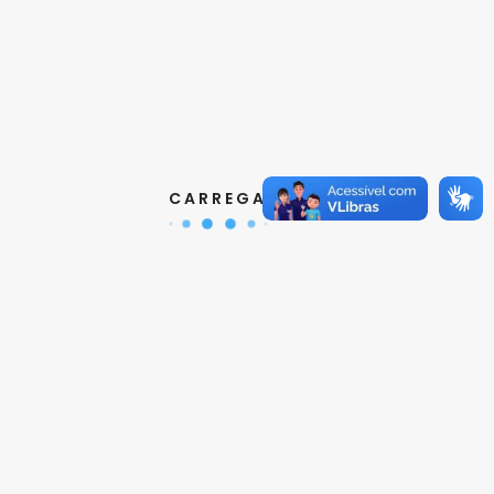
Contatos
Aquisição de Normas:
(11) 3017-3610
|
orcamento@abnt.org.br
UniABNT :
(11) 3017-3680
|
educacao@abnt.org.br
C A R R E G A N D O ...
Certificação:
(11) 3017-3691
|
certificacao@abnt.org.br
Associados :
(11) 3017-3664
|
associados@abnt.org.br
Informações técnicas sobre normas:
(11) 3017-3645
|
cit@abnt.org.br
Suporte para visualização de normas:
(11) 3017-3621
|
suporte@abnt.org.br
Horário de Atendimento :
segunda à sexta, das 8:30hs
as 17:30hs