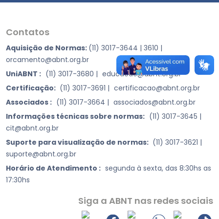
Contatos
Aquisição de Normas:
(11) 3017-3644 | 3610
|
orcamento@abnt.org.br
UniABNT :
(11) 3017-3680
|
educacao@abnt.org.br
Certificação:
(11) 3017-3691
|
certificacao@abnt.org.br
Associados :
(11) 3017-3664
|
associados@abnt.org.br
Informações técnicas sobre normas:
(11) 3017-3645
|
cit@abnt.org.br
Suporte para visualização de normas:
(11) 3017-3621
|
suporte@abnt.org.br
Horário de Atendimento :
segunda à sexta, das 8:30hs as
17:30hs
Siga a ABNT nas redes sociais