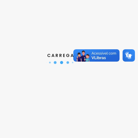
Contatos
Aquisição de Normas:
(11) 3017-3644 | 3610
|
orcamento@abnt.org.br
UniABNT :
(11) 3017-3680
|
educacao@abnt.org.br
C A R R E G A N D O ...
Certificação:
(11) 3017-3691
|
certificacao@abnt.org.br
Associados :
(11) 3017-3664
|
associados@abnt.org.br
Informações técnicas sobre normas:
(11) 3017-3645
|
cit@abnt.org.br
Suporte para visualização de normas:
(11) 3017-3621
|
suporte@abnt.org.br
Horário de Atendimento :
segunda à sexta, das 8:30hs
as 17:30hs