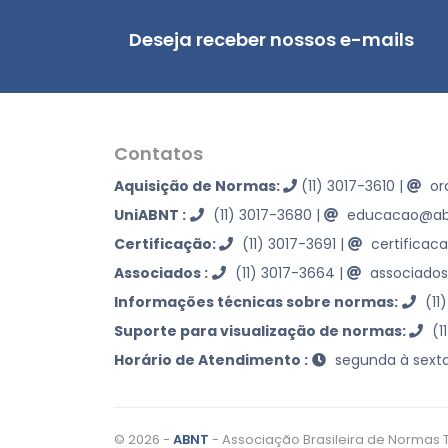
Deseja receber nossos e-mails
Contatos
Aquisição de Normas:
(11) 3017-3610
|
or
UniABNT :
(11) 3017-3680
|
educacao@abn
Certificação:
(11) 3017-3691
|
certificac
Associados :
(11) 3017-3664
|
associados
Informações técnicas sobre normas:
(11
Suporte para visualização de normas:
(1
Horário de Atendimento :
segunda à sexta
© 2026 -
ABNT
- Associação Brasileira de Normas 