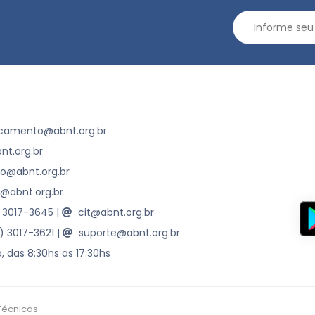
camento@abnt.org.br
t.org.br
ao@abnt.org.br
@abnt.org.br
) 3017-3645
|
cit@abnt.org.br
1) 3017-3621
|
suporte@abnt.org.br
, das 8:30hs as 17:30hs
Técnicas