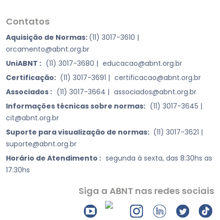
Contatos
Aquisição de Normas:
(11) 3017-3610
|
orcamento@abnt.org.br
UniABNT :
(11) 3017-3680
|
educacao@abnt.org.br
Certificação:
(11) 3017-3691
|
certificacao@abnt.org.br
Associados :
(11) 3017-3664
|
associados@abnt.org.br
Informações técnicas sobre normas:
(11) 3017-3645
|
cit@abnt.org.br
Suporte para visualização de normas:
(11) 3017-3621
|
suporte@abnt.org.br
Horário de Atendimento :
segunda à sexta, das 8:30hs as
17:30hs
Siga a ABNT nas redes sociais