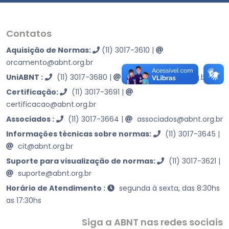
Contatos
Aquisição de Normas:
(11) 3017-3610
|
orcamento@abnt.org.br
UniABNT :
(11) 3017-3680
|
educacao@abnt.org.br
Certificação:
(11) 3017-3691
|
certificacao@abnt.org.br
Associados :
(11) 3017-3664
|
associados@abnt.org.br
Informações técnicas sobre normas:
(11) 3017-3645
|
cit@abnt.org.br
Suporte para visualização de normas:
(11) 3017-3621
|
suporte@abnt.org.br
Horário de Atendimento :
segunda à sexta, das 8:30hs
as 17:30hs
Siga a ABNT nas redes sociais