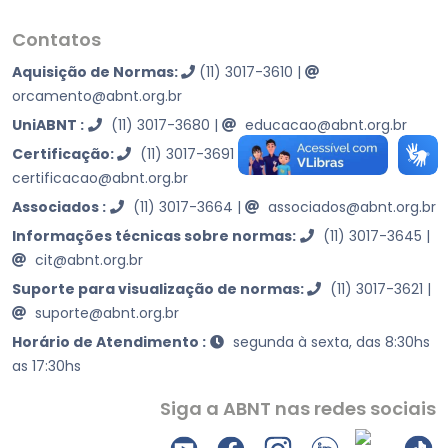
Contatos
Aquisição de Normas:
(11) 3017-3610
|
orcamento@abnt.org.br
UniABNT :
(11) 3017-3680
|
educacao@abnt.org.br
Certificação:
(11) 3017-3691
|
certificacao@abnt.org.br
Associados :
(11) 3017-3664
|
associados@abnt.org.br
Informações técnicas sobre normas:
(11) 3017-3645
|
cit@abnt.org.br
Suporte para visualização de normas:
(11) 3017-3621
|
suporte@abnt.org.br
Horário de Atendimento :
segunda à sexta, das 8:30hs
as 17:30hs
Siga a ABNT nas redes sociais