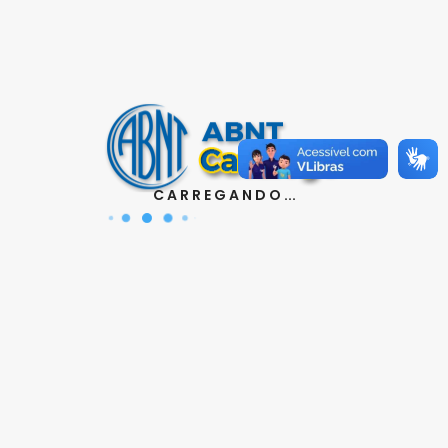
Contatos
Aquisição de Normas:
(11) 3017-3610
|
orcamento@abnt.org.br
UniABNT :
(11) 3017-3680
|
educacao@abnt.org.br
Certificação:
(11) 3017-3691
|
certificacao@abnt.org.br
C A R R E G A N D O ...
Associados :
(11) 3017-3664
|
associados@abnt.org.br
Informações técnicas sobre normas:
(11) 3017-3645
|
cit@abnt.org.br
Suporte para visualização de normas:
(11) 3017-3621
|
suporte@abnt.org.br
Horário de Atendimento :
segunda à sexta, das 8:30hs as
17:30hs
Siga a ABNT nas redes sociais