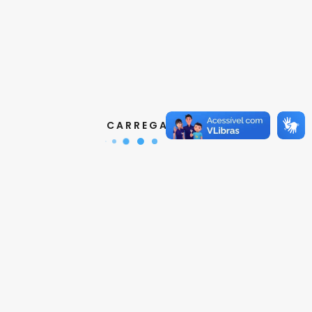
Contatos
Aquisição de Normas:
(11) 3017-3610
|
orcamento@abnt.org.br
UniABNT :
(11) 3017-3680
|
educacao@abnt.org.br
C A R R E G A N D O ...
Certificação:
(11) 3017-3691
|
certificacao@abnt.org.br
Associados :
(11) 3017-3664
|
associados@abnt.org.br
Informações técnicas sobre normas:
(11) 3017-3645
|
cit@abnt.org.br
Suporte para visualização de normas:
(11) 3017-3621
|
suporte@abnt.org.br
Horário de Atendimento :
segunda à sexta, das 8:30hs
as 17:30hs