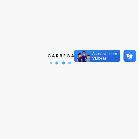
Contatos
Aquisição de Normas:
(11) 3017-3610
|
orcamento@abnt.org.br
UniABNT :
(11) 3017-3680
|
educacao@abnt.org.br
C A R R E G A N D O ...
Certificação:
(11) 3017-3691
|
certificacao@abnt.org.br
Associados :
(11) 3017-3664
|
associados@abnt.org.br
Informações técnicas sobre normas:
(11) 3017-3645
|
cit@abnt.org.br
Suporte para visualização de normas:
(11) 3017-3621
|
suporte@abnt.org.br
Horário de Atendimento :
segunda à sexta, das 8:30hs
as 17:30hs