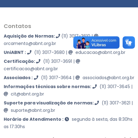
Contatos
Aquisição de Normas:
(11) 3017-3610
|
orcamento@abnt.org.br
UniABNT :
(11) 3017-3680
|
educacao@abnt.org.br
Certificação:
(11) 3017-3691
|
certificacao@abnt.org.br
Associados :
(11) 3017-3664
|
associados@abnt.org.br
Informações técnicas sobre normas:
(11) 3017-3645
|
cit@abnt.org.br
Suporte para visualização de normas:
(11) 3017-3621
|
suporte@abnt.org.br
Horário de Atendimento :
segunda à sexta, das 8:30hs
as 17:30hs