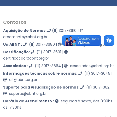
Contatos
Aquisição de Normas:
(11) 3017-3610
|
orcamento@abnt.org.br
UniABNT :
(11) 3017-3680
|
educacao@abnt.org.br
Certificação:
(11) 3017-3691
|
certificacao@abnt.org.br
Associados :
(11) 3017-3664
|
associados@abnt.org.br
Informações técnicas sobre normas:
(11) 3017-3645
|
cit@abnt.org.br
Suporte para visualização de normas:
(11) 3017-3621
|
suporte@abnt.org.br
Horário de Atendimento :
segunda à sexta, das 8:30hs
as 17:30hs