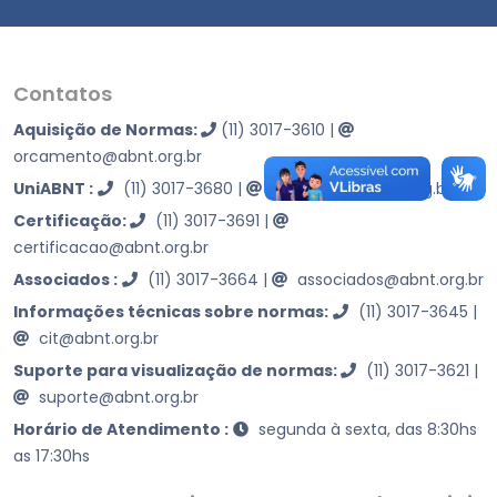
Contatos
Aquisição de Normas:
(11) 3017-3610
|
orcamento@abnt.org.br
UniABNT :
(11) 3017-3680
|
educacao@abnt.org.br
Certificação:
(11) 3017-3691
|
certificacao@abnt.org.br
Associados :
(11) 3017-3664
|
associados@abnt.org.br
Informações técnicas sobre normas:
(11) 3017-3645
|
cit@abnt.org.br
Suporte para visualização de normas:
(11) 3017-3621
|
suporte@abnt.org.br
Horário de Atendimento :
segunda à sexta, das 8:30hs
as 17:30hs