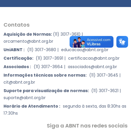
Contatos
Aquisição de Normas:
(11) 3017-3610
|
orcamento@abnt.org.br
UniABNT :
(11) 3017-3680
|
educacao@abnt.org.br
Certificação:
(11) 3017-3691
|
certificacao@abnt.org.br
Associados :
(11) 3017-3664
|
associados@abnt.org.br
Informações técnicas sobre normas:
(11) 3017-3645
|
cit@abnt.org.br
Suporte para visualização de normas:
(11) 3017-3621
|
suporte@abnt.org.br
Horário de Atendimento :
segunda à sexta, das 8:30hs as
17:30hs
Siga a ABNT nas redes sociais