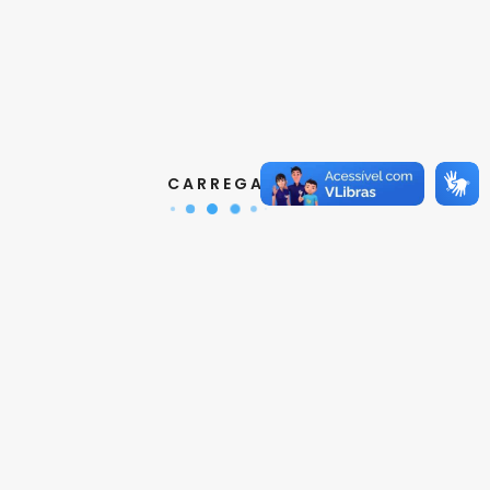
Contatos
Aquisição de Normas:
(11) 3017-3610
|
orcamento@abnt.org.br
C A R R E G A N D O ...
UniABNT :
(11) 3017-3680
|
educacao@abnt.org.br
Certificação:
(11) 3017-3691
|
certificacao@abnt.org.br
Associados :
(11) 3017-3664
|
associados@abnt.org.br
Informações técnicas sobre normas:
(11) 3017-3645
|
cit@abnt.org.br
Suporte para visualização de normas:
(11) 3017-3621
|
suporte@abnt.org.br
Horário de Atendimento :
segunda à sexta, das 8:30hs as
17:30hs
Siga a ABNT nas redes sociais