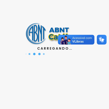
Contatos
Aquisição de Normas:
(11) 3017-3610
|
orcamento@abnt.org.br
UniABNT :
(11) 3017-3680
|
educacao@abnt.org.br
Certificação:
(11) 3017-3691
|
certificacao@abnt.org.br
C A R R E G A N D O ...
Associados :
(11) 3017-3664
|
associados@abnt.org.br
Informações técnicas sobre normas:
(11) 3017-3645
|
cit@abnt.org.br
Suporte para visualização de normas:
(11) 3017-3621
|
suporte@abnt.org.br
Horário de Atendimento :
segunda à sexta, das 8:30hs
as 17:30hs
Siga a ABNT nas redes sociais