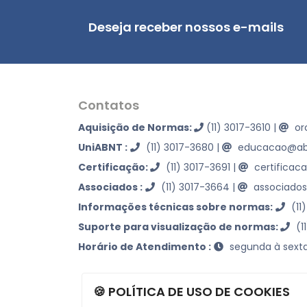
Deseja receber nossos e-mails
Contatos
Aquisição de Normas:
(11) 3017-3610
|
or
UniABNT :
(11) 3017-3680
|
educacao@abn
Certificação:
(11) 3017-3691
|
certificac
Associados :
(11) 3017-3664
|
associados
Informações técnicas sobre normas:
(11
Suporte para visualização de normas:
(1
Horário de Atendimento :
segunda à sexta
🍪 POLÍTICA DE USO DE COOKIES