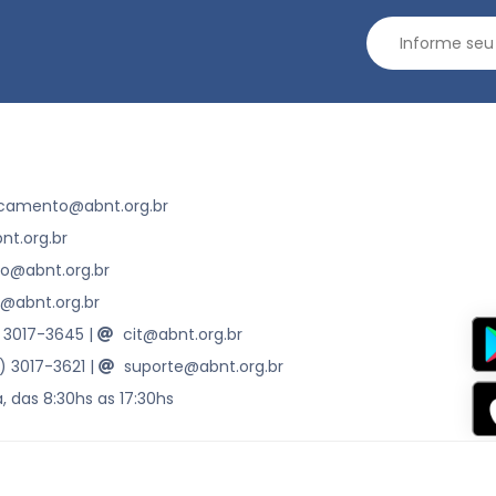
camento@abnt.org.br
t.org.br
ao@abnt.org.br
@abnt.org.br
) 3017-3645
|
cit@abnt.org.br
1) 3017-3621
|
suporte@abnt.org.br
, das 8:30hs as 17:30hs