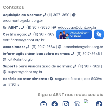
Contatos
Aquisição de Normas:
(11) 3017-3610
|
orcamento@abnt.org.br
UniABNT :
(11) 3017-3680
|
educacao@abnt.org.br
Certificação:
(11) 3017-3691
|
certificacao@abnt.org.br
Associados :
(11) 3017-3664
|
associados@abnt.org.br
Informações técnicas sobre normas:
(11) 3017-3645
|
cit@abnt.org.br
Suporte para visualização de normas:
(11) 3017-3621
|
suporte@abnt.org.br
Horário de Atendimento :
segunda à sexta, das 8:30hs
as 17:30hs
Siga a ABNT nas redes sociais