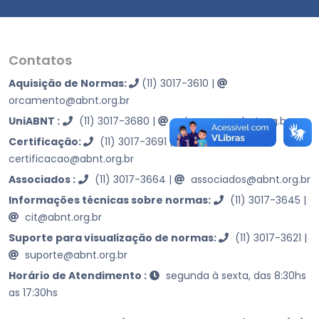
Contatos
Aquisição de Normas:
(11) 3017-3610
|
orcamento@abnt.org.br
UniABNT :
(11) 3017-3680
|
educacao@abnt.org.br
Certificação:
(11) 3017-3691
|
certificacao@abnt.org.br
Associados :
(11) 3017-3664
|
associados@abnt.org.br
Informações técnicas sobre normas:
(11) 3017-3645
|
cit@abnt.org.br
Suporte para visualização de normas:
(11) 3017-3621
|
suporte@abnt.org.br
Horário de Atendimento :
segunda à sexta, das 8:30hs
as 17:30hs