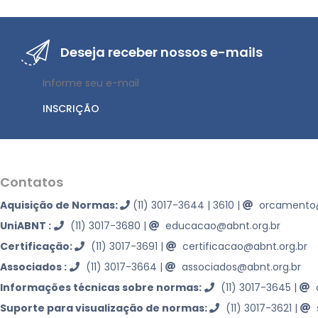
Deseja receber nossos e-mails
INSCRIÇÃO
Contatos
Aquisição de Normas:
(11) 3017-3644 | 3610
|
orcamento@
UniABNT :
(11) 3017-3680
|
educacao@abnt.org.br
Certificação:
(11) 3017-3691
|
certificacao@abnt.org.br
Associados :
(11) 3017-3664
|
associados@abnt.org.br
Informações técnicas sobre normas:
(11) 3017-3645
|
Suporte para visualização de normas:
(11) 3017-3621
|