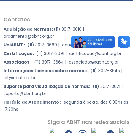
Contatos
Aquisição de Normas:
(11) 3017-3610
|
orcamento@abnt.org.br
UniABNT :
(11) 3017-3680
|
educacao@abnt.org.br
Certificação:
(11) 3017-3691
|
certificacao@abnt.org.br
Associados :
(11) 3017-3664
|
associados@abnt.org.br
Informações técnicas sobre normas:
(11) 3017-3645
|
cit@abnt.org.br
Suporte para visualização de normas:
(11) 3017-3621
|
suporte@abnt.org.br
Horário de Atendimento :
segunda à sexta, das 8:30hs as
17:30hs
Siga a ABNT nas redes sociais