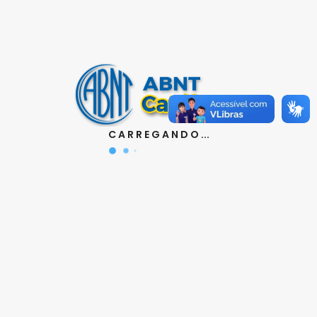
Contatos
Aquisição de Normas:
(11) 3017-3610
|
orcamento@abnt.org.br
UniABNT :
(11) 3017-3680
|
educacao@abnt.org.br
Certificação:
(11) 3017-3691
|
C A R R E G A N D O ...
certificacao@abnt.org.br
Associados :
(11) 3017-3664
|
associados@abnt.org.br
Informações técnicas sobre normas:
(11) 3017-3645
|
cit@abnt.org.br
Suporte para visualização de normas:
(11) 3017-3621
|
suporte@abnt.org.br
Horário de Atendimento :
segunda à sexta, das 8:30hs
as 17:30hs
Siga a ABNT nas redes sociais