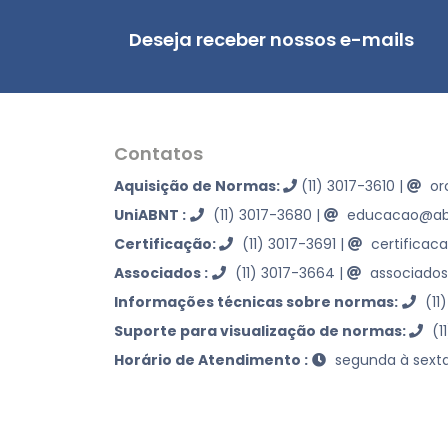
Deseja receber nossos e-mails
Contatos
Aquisição de Normas:
(11) 3017-3610
|
or
UniABNT :
(11) 3017-3680
|
educacao@abn
Certificação:
(11) 3017-3691
|
certificac
Associados :
(11) 3017-3664
|
associados
Informações técnicas sobre normas:
(11
Suporte para visualização de normas:
(1
Horário de Atendimento :
segunda à sexta