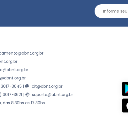
camento@abnt.org.br
t.org.br
ao@abnt.org.br
@abnt.org.br
) 3017-3645
|
cit@abnt.org.br
1) 3017-3621
|
suporte@abnt.org.br
, das 8:30hs as 17:30hs