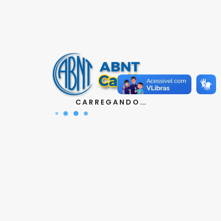
Contatos
Aquisição de Normas:
(11) 3017-3644 | 3610
|
orcamento@abnt.org.br
UniABNT :
(11) 3017-3680
|
educacao@abnt.org.br
Certificação:
(11) 3017-3691
|
certificacao@abnt.org.br
C A R R E G A N D O ...
Associados :
(11) 3017-3664
|
associados@abnt.org.br
Informações técnicas sobre normas:
(11) 3017-3645
|
cit@abnt.org.br
Suporte para visualização de normas:
(11) 3017-3621
|
suporte@abnt.org.br
Horário de Atendimento :
segunda à sexta, das 8:30hs
as 17:30hs
Siga a ABNT nas redes sociais