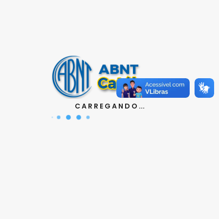
Contatos
Aquisição de Normas:
(11) 3017-3644 | 3610
|
orcamento@abnt.org.br
UniABNT :
(11) 3017-3680
|
educacao@abnt.org.br
Certificação:
(11) 3017-3691
|
C A R R E G A N D O ...
certificacao@abnt.org.br
Associados :
(11) 3017-3664
|
associados@abnt.org.br
Informações técnicas sobre normas:
(11) 3017-3645
|
cit@abnt.org.br
Suporte para visualização de normas:
(11) 3017-3621
|
suporte@abnt.org.br
Horário de Atendimento :
segunda à sexta, das 8:30hs
as 17:30hs