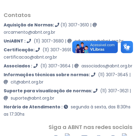
Contatos
Aquisição de Normas:
(11) 3017-3610
|
orcamento@abnt.org.br
UniABNT :
(11) 3017-3680
|
educacao@abnt.org.br
Certificação:
(11) 3017-3691
|
certificacao@abnt.org.br
Associados :
(11) 3017-3664
|
associados@abnt.org.br
Informações técnicas sobre normas:
(11) 3017-3645
|
cit@abnt.org.br
Suporte para visualização de normas:
(11) 3017-3621
|
suporte@abnt.org.br
Horário de Atendimento :
segunda à sexta, das 8:30hs
as 17:30hs
Siga a ABNT nas redes sociais