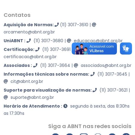
Contatos
Aquisição de Normas:
(11) 3017-3610
|
orcamento@abnt.org.br
UniABNT :
(11) 3017-3680
|
educacao@abnt.org.br
Certificação:
(11) 3017-3691
|
certificacao@abnt.org.br
Associados :
(11) 3017-3664
|
associados@abnt.org.br
Informações técnicas sobre normas:
(11) 3017-3645
|
cit@abnt.org.br
Suporte para visualização de normas:
(11) 3017-3621
|
suporte@abnt.org.br
Horário de Atendimento :
segunda à sexta, das 8:30hs
as 17:30hs
Siga a ABNT nas redes sociais