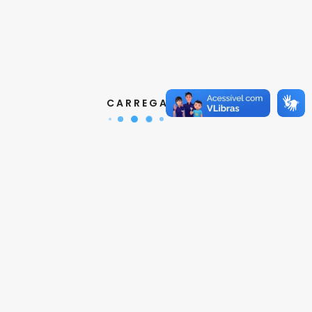
Contatos
Aquisição de Normas:
(11) 3017-3610
|
orcamento@abnt.org.br
UniABNT :
(11) 3017-3680
|
educacao@abnt.org.br
Certificação:
(11) 3017-3691
|
C A R R E G A N D O ...
certificacao@abnt.org.br
Associados :
(11) 3017-3664
|
associados@abnt.org.br
Informações técnicas sobre normas:
(11) 3017-3645
|
cit@abnt.org.br
Suporte para visualização de normas:
(11) 3017-3621
|
suporte@abnt.org.br
Horário de Atendimento :
segunda à sexta, das 8:30hs
as 17:30hs
Siga a ABNT nas redes sociais