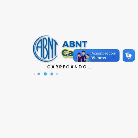
Contatos
Aquisição de Normas:
(11) 3017-3610
|
orcamento@abnt.org.br
UniABNT :
(11) 3017-3680
|
educacao@abnt.org.br
Certificação:
(11) 3017-3691
|
C A R R E G A N D O ...
certificacao@abnt.org.br
Associados :
(11) 3017-3664
|
associados@abnt.org.br
Informações técnicas sobre normas:
(11) 3017-3645
|
cit@abnt.org.br
Suporte para visualização de normas:
(11) 3017-3621
|
suporte@abnt.org.br
Horário de Atendimento :
segunda à sexta, das 8:30hs
as 17:30hs