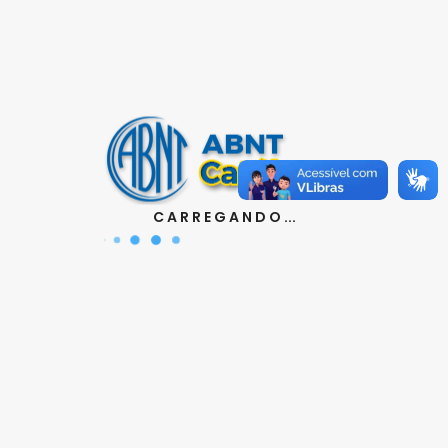
Contatos
Aquisição de Normas:
(11) 3017-3610
|
orcamento@abnt.org.br
UniABNT :
(11) 3017-3680
|
educacao@abnt.org.br
Certificação:
(11) 3017-3691
|
C A R R E G A N D O ...
certificacao@abnt.org.br
Associados :
(11) 3017-3664
|
associados@abnt.org.br
Informações técnicas sobre normas:
(11) 3017-3645
|
cit@abnt.org.br
Suporte para visualização de normas:
(11) 3017-3621
|
suporte@abnt.org.br
Horário de Atendimento :
segunda à sexta, das 8:30hs
as 17:30hs