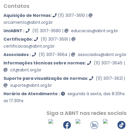
Contatos
Aquisição de Normas:
(11) 3017-3610
|
orcamento@abnt.org.br
UniABNT :
(11) 3017-3680
|
educacao@abnt.org.br
Certificação:
(11) 3017-3691
|
certificacao@abnt.org.br
Associados :
(11) 3017-3664
|
associados@abnt.org.br
Informações técnicas sobre normas:
(11) 3017-3645
|
cit@abnt.org.br
Suporte para visualização de normas:
(11) 3017-3621
|
suporte@abnt.org.br
Horário de Atendimento :
segunda à sexta, das 8:30hs
as 17:30hs
Siga a ABNT nas redes sociais