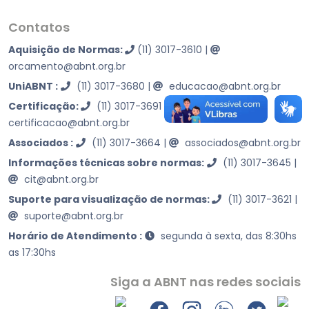
Contatos
Aquisição de Normas:
(11) 3017-3610
|
orcamento@abnt.org.br
UniABNT :
(11) 3017-3680
|
educacao@abnt.org.br
Certificação:
(11) 3017-3691
|
certificacao@abnt.org.br
Associados :
(11) 3017-3664
|
associados@abnt.org.br
Informações técnicas sobre normas:
(11) 3017-3645
|
cit@abnt.org.br
Suporte para visualização de normas:
(11) 3017-3621
|
suporte@abnt.org.br
Horário de Atendimento :
segunda à sexta, das 8:30hs
as 17:30hs
Siga a ABNT nas redes sociais