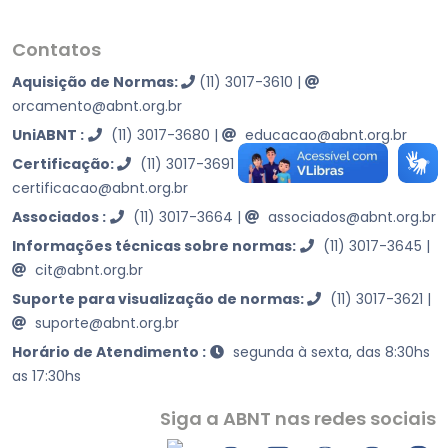
Contatos
Aquisição de Normas:
(11) 3017-3610
|
orcamento@abnt.org.br
UniABNT :
(11) 3017-3680
|
educacao@abnt.org.br
Certificação:
(11) 3017-3691
|
certificacao@abnt.org.br
Associados :
(11) 3017-3664
|
associados@abnt.org.br
Informações técnicas sobre normas:
(11) 3017-3645
|
cit@abnt.org.br
Suporte para visualização de normas:
(11) 3017-3621
|
suporte@abnt.org.br
Horário de Atendimento :
segunda à sexta, das 8:30hs
as 17:30hs
Siga a ABNT nas redes sociais