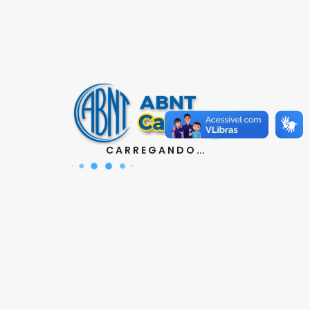
Contatos
Aquisição de Normas:
(11) 3017-3610
|
orcamento@abnt.org.br
UniABNT :
(11) 3017-3680
|
educacao@abnt.org.br
Certificação:
(11) 3017-3691
|
C A R R E G A N D O ...
certificacao@abnt.org.br
Associados :
(11) 3017-3664
|
associados@abnt.org.br
Informações técnicas sobre normas:
(11) 3017-3645
|
cit@abnt.org.br
Suporte para visualização de normas:
(11) 3017-3621
|
suporte@abnt.org.br
Horário de Atendimento :
segunda à sexta, das 8:30hs
as 17:30hs