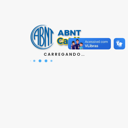
Contatos
Aquisição de Normas:
(11) 3017-3644 | 3610
|
orcamento@abnt.org.br
UniABNT :
(11) 3017-3680
|
educacao@abnt.org.br
Certificação:
(11) 3017-3691
|
certificacao@abnt.org.br
C A R R E G A N D O ...
Associados :
(11) 3017-3664
|
associados@abnt.org.br
Informações técnicas sobre normas:
(11) 3017-3645
|
cit@abnt.org.br
Suporte para visualização de normas:
(11) 3017-3621
|
suporte@abnt.org.br
Horário de Atendimento :
segunda à sexta, das 8:30hs
as 17:30hs
Siga a ABNT nas redes sociais