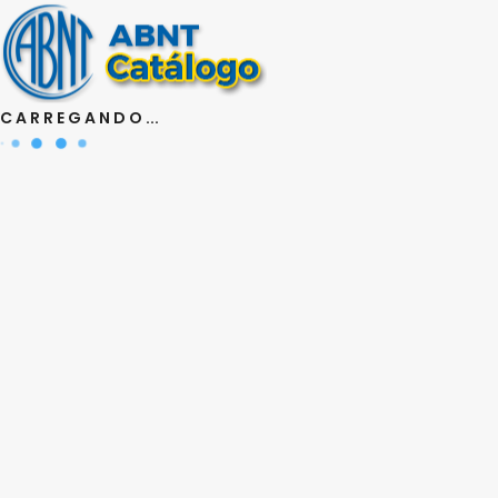
Política de Privacidade
A+
A-
Contraste
Português
C A R R E G A N D O ...
Meu Cadastro
Meus Pedidos
UniABNT
0
Pesquisa Avançada