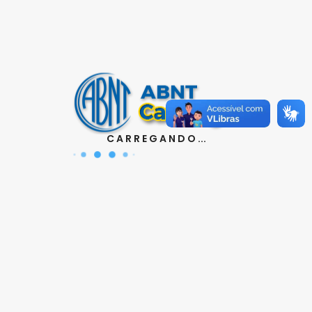
Contatos
Aquisição de Normas:
(11) 3017-3610
|
orcamento@abnt.org.br
UniABNT :
(11) 3017-3680
|
educacao@abnt.org.br
Certificação:
(11) 3017-3691
|
certificacao@abnt.org.br
C A R R E G A N D O ...
Associados :
(11) 3017-3664
|
associados@abnt.org.br
Informações técnicas sobre normas:
(11) 3017-3645
|
cit@abnt.org.br
Suporte para visualização de normas:
(11) 3017-3621
|
suporte@abnt.org.br
Horário de Atendimento :
segunda à sexta, das 8:30hs
as 17:30hs
Siga a ABNT nas redes sociais